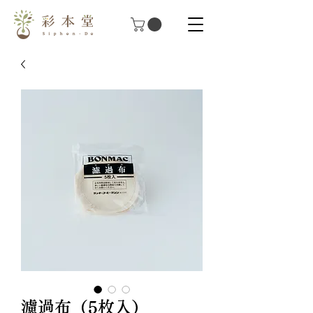
濾過布（5枚入）