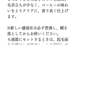
毛羽立ちが少なく、コーヒーの味わ
いをよりクリアに、香り高く仕上げ
ます。
※新しい濾過布は必ず煮沸し、糊を
落としてからお使いください。
ろ過器にセットするときは、起毛面
を内側にして紐でしっかり固定して
ください。
商品情報
メーカー/ブランド ： BONMAC
送料について
品番：888482
サイズ：直径約10cm
商品はヤマト運輸にて発送いたします。
内容量：5枚入
お支払い方法
ご注文の合計金額が12,000円以上で、送
クレジットカード決済のみとなりますの
料無料となります。
その他
で、ご了承ください。